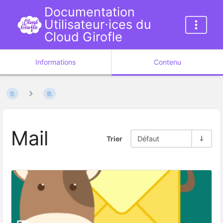
Documentation
Utilisateur⋅ices du
Cloud Girofle
Informations
Contenu
Mail
Trier
Défaut