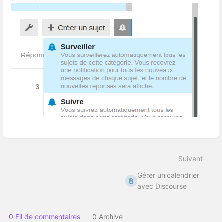
Entrer
en
mode
Suivant
de
sélection
Gérer un calendrier
de
section
avec Discourse
0 Fil de commentaires
0 Archivé