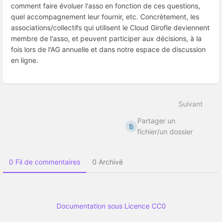
comment faire évoluer l'asso en fonction de ces questions,
quel accompagnement leur fournir, etc. Concrètement, les
associations/collectifs qui utilisent le Cloud Girofle deviennent
membre de l'asso, et peuvent participer aux décisions, à la
fois lors de l'AG annuelle et dans notre espace de discussion
en ligne.
Entrer
en
mode
Suivant
de
sélection
Partager un
de
section
fichier/un dossier
0 Fil de commentaires
0 Archivé
Documentation sous Licence CC0